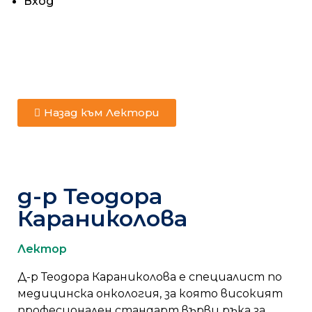
Вход
Назад към Лектори
д-р Теодора
Караниколова
Лектор
Д-р Теодора Караниколова е специалист по
медицинска онкология, за която високият
професионален стандарт върви ръка за