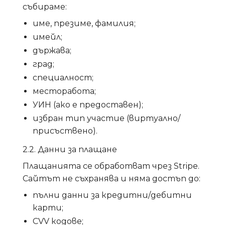
събираме:
име, презиме, фамилия;
имейл;
държава;
град;
специалност;
месторабота;
УИН (ако е предоставен);
избран тип участие (виртуално/
присъствено).
2.2. Данни за плащане
Плащанията се обработват чрез Stripe.
Сайтът не съхранява и няма достъп до:
пълни данни за кредитни/дебитни
карти;
CVV кодове;