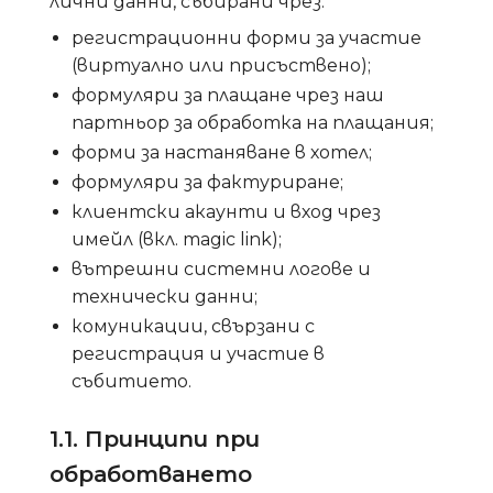
лични данни, събирани чрез:
регистрационни форми за участие
(виртуално или присъствено);
формуляри за плащане чрез наш
партньор за обработка на плащания;
форми за настаняване в хотел;
формуляри за фактуриране;
клиентски акаунти и вход чрез
имейл (вкл. magic link);
вътрешни системни логове и
технически данни;
комуникации, свързани с
регистрация и участие в
събитието.
1.1. Принципи при
обработването