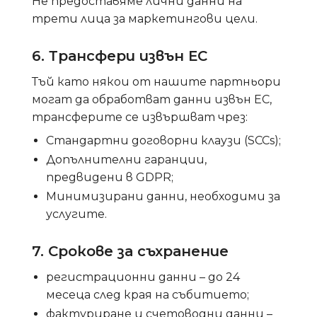
Не предоставяме лични данни на
трети лица за маркетингови цели.
6. Трансфери извън ЕС
Тъй като някои от нашите партньори
могат да обработват данни извън ЕС,
трансферите се извършват чрез:
Стандартни договорни клаузи (SCCs);
Допълнителни гаранции,
предвидени в GDPR;
Минимизирани данни, необходими за
услугите.
7. Срокове за съхранение
регистрационни данни – до 24
месеца след края на събитието;
фактуриране и счетоводни данни –