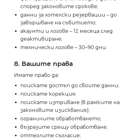
според законовите срокове;
данни за хотелски резервации – до
завършване на събитието;
акаунти и логове – 12 месеца след
деактивиране;
технически логове – 30–90 дни.
8. Вашите права
Имате право да:
поискате достъп до своите данни;
поискате корекция;
поискате изтриване (в рамките на
законовите изисквания);
ограничите обработването;
възразите срещу обработване;
оттеглите съгласие;