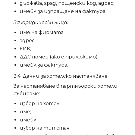
държава, град, пощенски код, адрес;
имейл за изпращане на фактура.
За юридически лица:
име на фирмата;
адрес;
ЕИК;
ДДС номер (ако е приложимо);
имейл за фактура.
2.4. Данни за хотелско настаняване
За настаняване в партньорски хотели
събираме:
избор на хотел;
име;
имейл;
избор на тип стая;