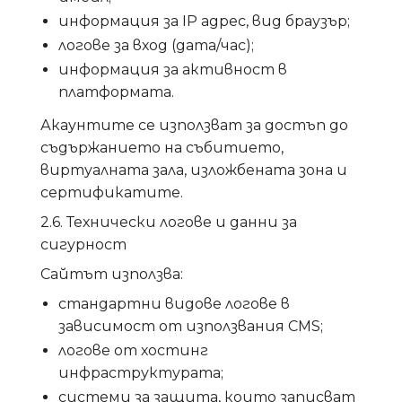
информация за IP адрес, вид браузър;
логове за вход (дата/час);
информация за активност в
платформата.
Акаунтите се използват за достъп до
съдържанието на събитието,
виртуалната зала, изложбената зона и
сертификатите.
2.6. Технически логове и данни за
сигурност
Сайтът използва:
стандартни видове логове в
зависимост от използвания CMS;
логове от хостинг
инфраструктурата;
системи за защита, които записват