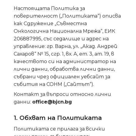
Настоящата Политика за
поверителност („Политиката“) описва
как Сдружение „Съвместна
Онкологична Национална Мрежа“, ЕИК
206887995, със седалище и адрес на
управление: гр. Варна, ул. „Акад. Андрей
Сахаров“ № 15, сгр. 1, вх. А, ет. 3, ат. 19, в
качеството си на администратор на
лични данни, обработва лични данни,
събрани чрез официален уебсайт за
събития на СОНМ („Сайтът“).
Контакт за въпроси относно лични
данни:
office@bjcn.bg
1. Обхват на Политиката
Политиката се прилага за всички