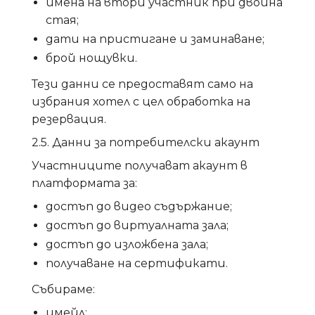
имена на втори участник при двойна
стая;
дати на пристигане и заминаване;
брой нощувки.
Тези данни се предоставят само на
избрания хотел с цел обработка на
резервация.
2.5. Данни за потребителски акаунт
Участниците получават акаунт в
платформата за:
достъп до видео съдържание;
достъп до виртуалната зала;
достъп до изложбена зала;
получаване на сертификати.
Събираме:
имейл;